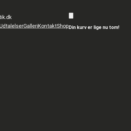
tik.dk
Udtalelser
Galleri
Kontakt
Shop
Din kurv er lige nu tom!