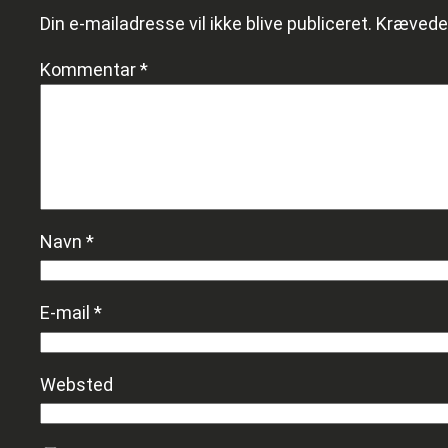
Din e-mailadresse vil ikke blive publiceret.
Krævede 
Kommentar
*
Navn
*
E-mail
*
Websted